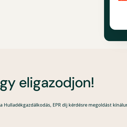
ogy eligazodjon!
a Hulladékgazdálkodás, EPR díj kérdésre megoldást kínálu