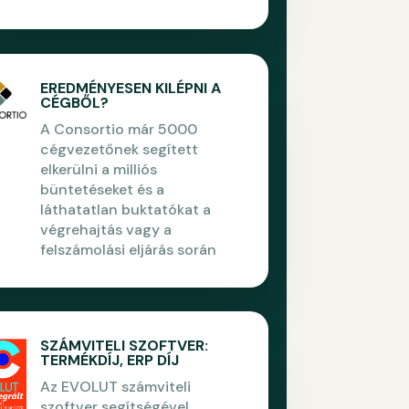
EREDMÉNYESEN KILÉPNI A
CÉGBŐL?
A Consortio már 5000
cégvezetőnek segített
elkerülni a milliós
büntetéseket és a
láthatatlan buktatókat a
végrehajtás vagy a
felszámolási eljárás során
SZÁMVITELI SZOFTVER:
TERMÉKDÍJ, ERP DÍJ
Az EVOLUT számviteli
szoftver segítségével