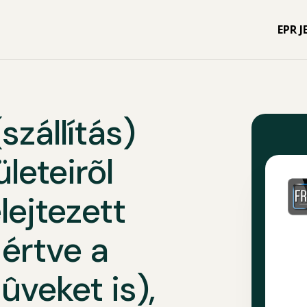
EPR J
szállítás)
leteirõl
lejtezett
 értve a
ûveket is),