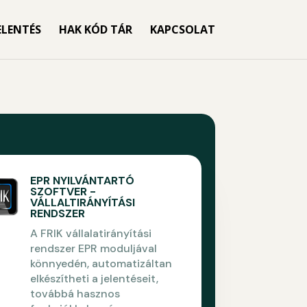
ELENTÉS
HAK KÓD TÁR
KAPCSOLAT
EPR NYILVÁNTARTÓ
SZOFTVER -
VÁLLALTIRÁNYÍTÁSI
RENDSZER
A FRIK vállalatirányítási
rendszer EPR moduljával
könnyedén, automatizáltan
elkészítheti a jelentéseit,
továbbá hasznos