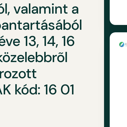
l, valamint a
antartásából
ve 13, 14, 16
közelebbrõl
ozott
K kód: 16 01