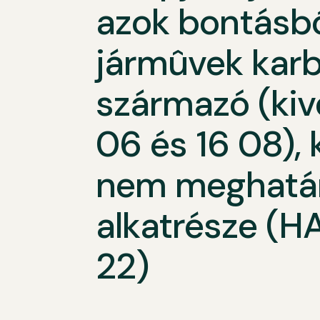
azok bontásbó
jármûvek karb
származó (kivé
06 és 16 08), 
nem meghatár
alkatrésze (HA
22)