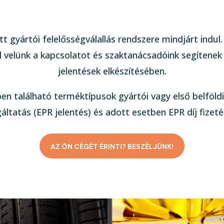
tt gyártói felelősségválallás rendszere mindjárt indul
 velünk a kapcsolatot és szaktanácsadóink segítenek
jelentések elkészítésében.
ben található terméktípusok gyártói vagy első belföldi
gáltatás (EPR jelentés) és adott esetben EPR díj fizeté
AZ ÖN CÉGÉT ÉRINTI? BESZÉLJÜNK!