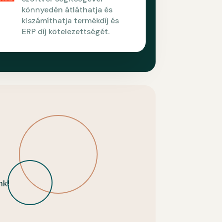
könnyedén átláthatja és
kiszámíthatja termékdíj és
ERP díj kötelezettségét.
nk!