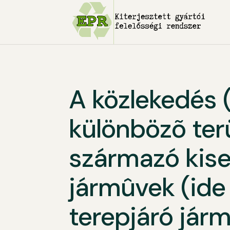
A közlekedés (
különbözõ terü
származó kise
jármûvek (ide
terepjáró járm