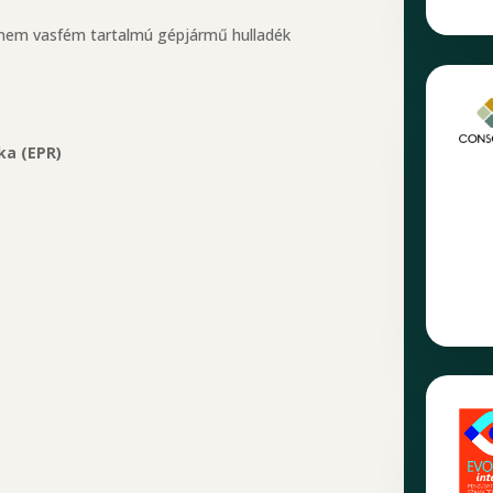
t, nem vasfém tartalmú gépjármű hulladék
ka (EPR)