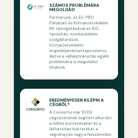
SZÁMOS PROBLÉMÁRA
MEGOLDÁS!
Partnerünk, az EU-PRO
Pályázati és Környezetvédelmi
Kft támogatásával az ISO
tanúsítás, munkavédelmi
szolgáltatások,
környezetvédelmi
engedélyezéssel kapcsolatos,
illetve a vállalatirányítás egyéb
problémáira is megoldást
kínálunk.
EREDMÉNYESEN KILÉPNI A
CÉGBŐL?
A Consortio már 5000
cégvezetőnek segített elkerülni
a milliós büntetéseket és a
láthatatlan buktatókat a
végrehajtás vagy a felszámolási