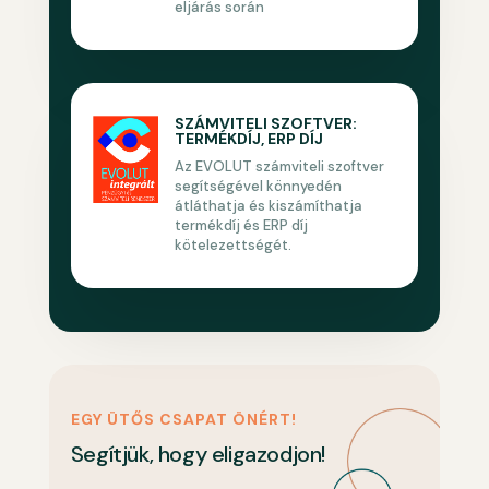
eljárás során
SZÁMVITELI SZOFTVER:
TERMÉKDÍJ, ERP DÍJ
Az EVOLUT számviteli szoftver
segítségével könnyedén
átláthatja és kiszámíthatja
termékdíj és ERP díj
kötelezettségét.
EGY ÜTŐS CSAPAT ÖNÉRT!
Segítjük, hogy eligazodjon!