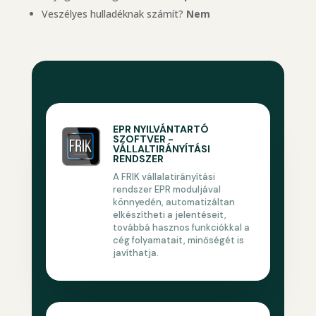
Veszélyes hulladéknak számít?
Nem
EPR NYILVÁNTARTÓ
SZOFTVER -
VÁLLALTIRÁNYÍTÁSI
RENDSZER
A FRIK vállalatirányítási
rendszer EPR moduljával
könnyedén, automatizáltan
elkészítheti a jelentéseit,
továbbá hasznos funkciókkal a
cég folyamatait, minőségét is
javíthatja.