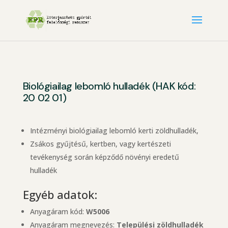
Biológiailag lebomló hulladék (HAK kód:
20 02 01)
Intézményi biológiailag lebomló kerti zöldhulladék,
Zsákos gyűjtésű, kertben, vagy kertészeti
tevékenység során képződő növényi eredetű
hulladék
Egyéb adatok:
Anyagáram kód:
W5006
Anyagáram megnevezés:
Települési zöldhulladék