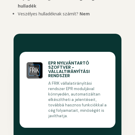
hulladék
Veszélyes hulladéknak számít?
Nem
EPR NYILVÁNTARTÓ
SZOFTVER -
VÁLLALTIRÁNYÍTÁSI
RENDSZER
A FRIK vállalatirányítási
rendszer EPR moduljával
könnyedén, automatizáltan
elkészítheti a jelentéseit,
továbbá hasznos funkciókkal a
cég folyamatait, minőségét is
javíthatja.