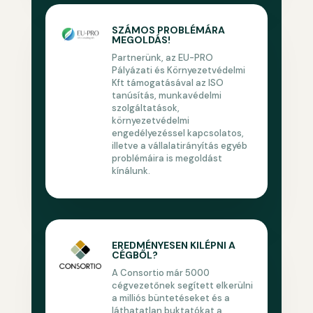
SZÁMOS PROBLÉMÁRA
MEGOLDÁS!
Partnerünk, az EU-PRO
Pályázati és Környezetvédelmi
Kft támogatásával az ISO
tanúsítás, munkavédelmi
szolgáltatások,
környezetvédelmi
engedélyezéssel kapcsolatos,
illetve a vállalatirányítás egyéb
problémáira is megoldást
kínálunk.
EREDMÉNYESEN KILÉPNI A
CÉGBŐL?
A Consortio már 5000
cégvezetőnek segített elkerülni
a milliós büntetéseket és a
láthatatlan buktatókat a