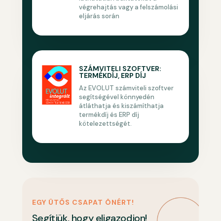
végrehajtás vagy a felszámolási
eljárás során
SZÁMVITELI SZOFTVER:
TERMÉKDÍJ, ERP DÍJ
Az EVOLUT számviteli szoftver
segítségével könnyedén
átláthatja és kiszámíthatja
termékdíj és ERP díj
kötelezettségét.
EGY ÜTŐS CSAPAT ÖNÉRT!
Segítjük, hogy eligazodjon!