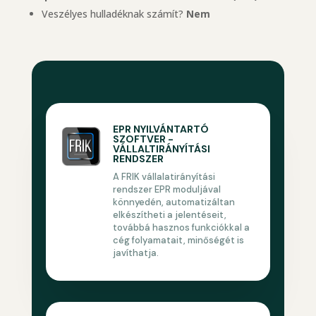
Veszélyes hulladéknak számít?
Nem
EPR NYILVÁNTARTÓ
SZOFTVER -
VÁLLALTIRÁNYÍTÁSI
RENDSZER
A FRIK vállalatirányítási
rendszer EPR moduljával
könnyedén, automatizáltan
elkészítheti a jelentéseit,
továbbá hasznos funkciókkal a
cég folyamatait, minőségét is
javíthatja.