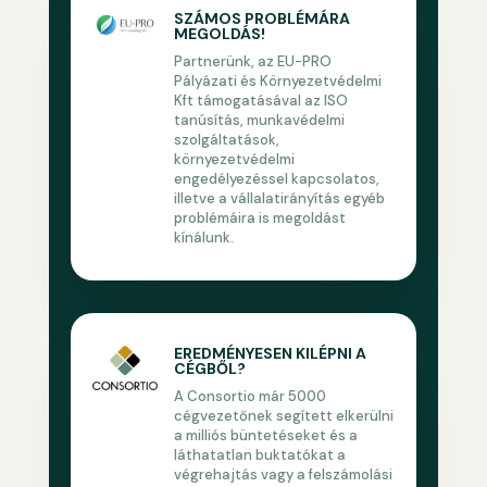
SZÁMOS PROBLÉMÁRA
MEGOLDÁS!
Partnerünk, az EU-PRO
Pályázati és Környezetvédelmi
Kft támogatásával az ISO
tanúsítás, munkavédelmi
szolgáltatások,
környezetvédelmi
engedélyezéssel kapcsolatos,
illetve a vállalatirányítás egyéb
problémáira is megoldást
kínálunk.
EREDMÉNYESEN KILÉPNI A
CÉGBŐL?
A Consortio már 5000
cégvezetőnek segített elkerülni
a milliós büntetéseket és a
láthatatlan buktatókat a
végrehajtás vagy a felszámolási