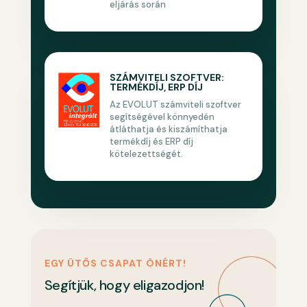
eljárás során
SZÁMVITELI SZOFTVER:
TERMÉKDÍJ, ERP DÍJ
Az EVOLUT számviteli szoftver
segítségével könnyedén
átláthatja és kiszámíthatja
termékdíj és ERP díj
kötelezettségét.
EGY ÜTŐS CSAPAT ÖNÉRT!
Segítjük, hogy eligazodjon!