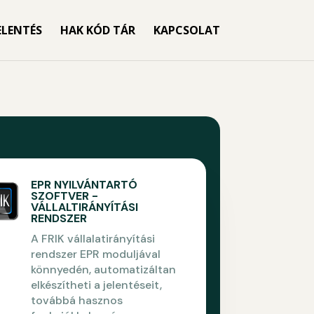
ELENTÉS
HAK KÓD TÁR
KAPCSOLAT
EPR NYILVÁNTARTÓ
SZOFTVER -
VÁLLALTIRÁNYÍTÁSI
RENDSZER
A FRIK vállalatirányítási
rendszer EPR moduljával
könnyedén, automatizáltan
elkészítheti a jelentéseit,
továbbá hasznos