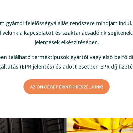
tt gyártói felelősségválallás rendszere mindjárt indul
 velünk a kapcsolatot és szaktanácsadóink segítenek
jelentések elkészítésében.
ben található terméktípusok gyártói vagy első belföldi
gáltatás (EPR jelentés) és adott esetben EPR díj fizeté
AZ ÖN CÉGÉT ÉRINTI? BESZÉLJÜNK!