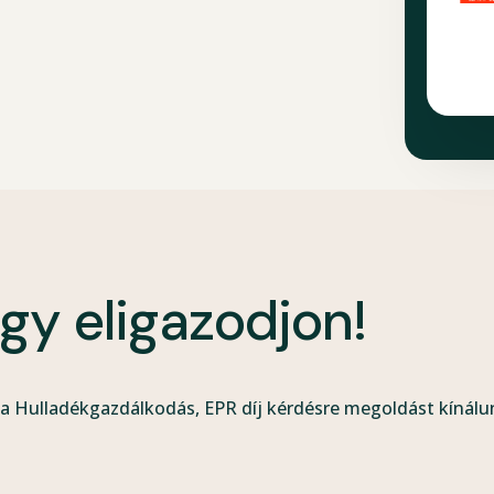
ogy eligazodjon!
a Hulladékgazdálkodás, EPR díj kérdésre megoldást kínálu