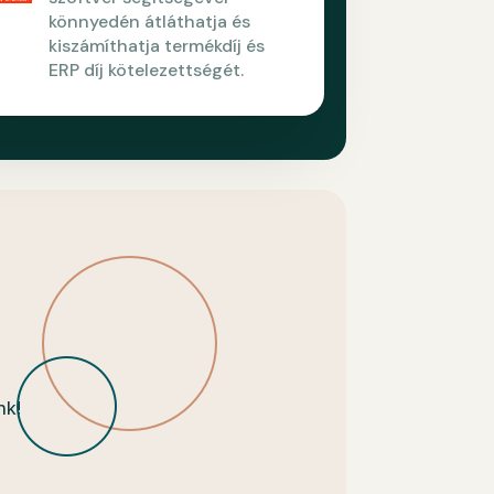
könnyedén átláthatja és
kiszámíthatja termékdíj és
ERP díj kötelezettségét.
nk!