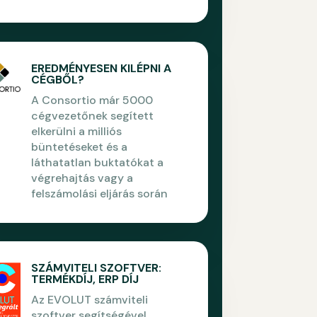
EREDMÉNYESEN KILÉPNI A
CÉGBŐL?
A Consortio már 5000
cégvezetőnek segített
elkerülni a milliós
büntetéseket és a
láthatatlan buktatókat a
végrehajtás vagy a
felszámolási eljárás során
SZÁMVITELI SZOFTVER:
TERMÉKDÍJ, ERP DÍJ
Az EVOLUT számviteli
szoftver segítségével