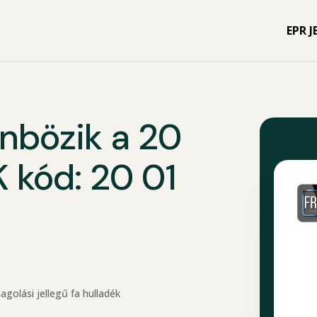
EPR J
önbözik a 20
K kód: 20 01
olási jellegű fa hulladék