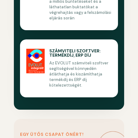
a milliós büntetéseket és a
láthatatlan buktatókat a
végrehajtás vagy a felszámolási
eljárás során
SZÁMVITELI SZOFTVER:
TERMÉKDÍJ, ERP DÍJ
Az EVOLUT számviteli szoftver
segítségével könnyedén
átláthatja és kiszámíthatja
termékdíj és ERP díj
kötelezettségét.
EGY ÜTŐS CSAPAT ÖNÉRT!