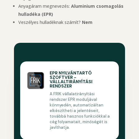
Anyagáram megnevezés:
Aluminium csomagolás
hulladéka (EPR)
Veszélyes hulladéknak számít?
Nem
EPR NYILVÁNTARTÓ
SZOFTVER -
VÁLLALTIRÁNYÍTÁSI
RENDSZER
A FRIK vállalatirányítási
rendszer EPR moduljával
könnyedén, automatizáltan
elkészítheti a jelentéseit,
továbbá hasznos funkciókkal a
cég folyamatait, minőségét is
javíthatja.