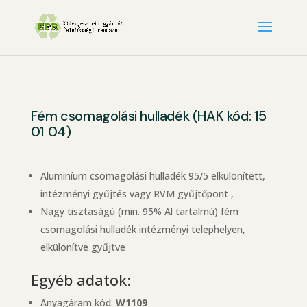
Fém csomagolási hulladék (HAK kód: 15
01 04)
Aluminíum csomagolási hulladék 95/5 elkülönített,
intézményi gyűjtés vagy RVM gyűjtőpont ,
Nagy tisztaságú (min. 95% Al tartalmú) fém
csomagolási hulladék intézményi telephelyen,
elkülönítve gyűjtve
Egyéb adatok:
Anyagáram kód:
W1109