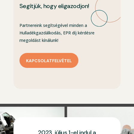
Segítjük, hogy eligazodjon!
Partnereink segítségével minden a
Hulladékgazdálkodás, EPR díj kérdésre
megoldást kínálunk!
KAPCSOLATFELVÉTEL
2023. július 1-el indul a