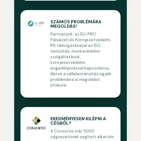
SZÁMOS PROBLÉMÁRA
MEGOLDÁS!
Partnerünk, az EU-PRO
Pályázati és Környezetvédelmi
Kft támogatásával az ISO
tanúsítás, munkavédelmi
szolgáltatások,
környezetvédelmi
engedélyezéssel kapcsolatos,
illetve a vállalatirányítás egyéb
problémáira is megoldást
kínálunk.
EREDMÉNYESEN KILÉPNI A
CÉGBŐL?
A Consortio már 5000
cégvezetőnek segített elkerülni