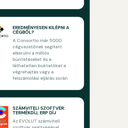
EREDMÉNYESEN KILÉPNI A
CÉGBŐL?
A Consortio már 5000
cégvezetőnek segített
elkerülni a milliós
büntetéseket és a
láthatatlan buktatókat a
végrehajtás vagy a
felszámolási eljárás során
SZÁMVITELI SZOFTVER:
TERMÉKDÍJ, ERP DÍJ
Az EVOLUT számviteli
szoftver segítségével