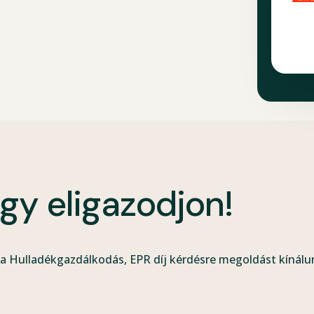
ogy eligazodjon!
a Hulladékgazdálkodás, EPR díj kérdésre megoldást kínálu