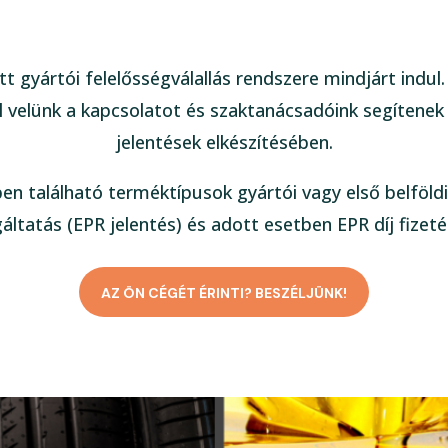
tt gyártói felelősségválallás rendszere mindjárt indul
 velünk a kapcsolatot és szaktanácsadóink segítenek
jelentések elkészítésében.
ben található terméktípusok gyártói vagy első belföldi
gáltatás (EPR jelentés) és adott esetben EPR díj fizeté
AZ ÖN CÉGÉT ÉRINTI? BESZÉLJÜNK!