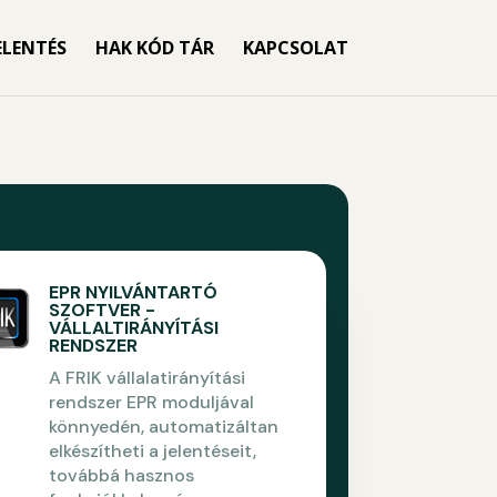
ELENTÉS
HAK KÓD TÁR
KAPCSOLAT
EPR NYILVÁNTARTÓ
SZOFTVER -
VÁLLALTIRÁNYÍTÁSI
RENDSZER
A FRIK vállalatirányítási
rendszer EPR moduljával
könnyedén, automatizáltan
elkészítheti a jelentéseit,
továbbá hasznos