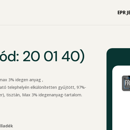
EPR J
ód: 20 01 40)
 max 3% idegen anyag ,
tó telephelyén elkülönítetten gyűjtött, 97%-
er), tisztán, Max 3% idegenanyag-tartalom.
lladék