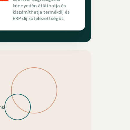
könnyedén átláthatja és
kiszámíthatja termékdíj és
ERP díj kötelezettségét.
nk!