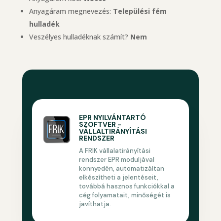
Anyagáram megnevezés:
Települési fém
hulladék
Veszélyes hulladéknak számít?
Nem
EPR NYILVÁNTARTÓ
SZOFTVER -
VÁLLALTIRÁNYÍTÁSI
RENDSZER
A FRIK vállalatirányítási
rendszer EPR moduljával
könnyedén, automatizáltan
elkészítheti a jelentéseit,
továbbá hasznos funkciókkal a
cég folyamatait, minőségét is
javíthatja.