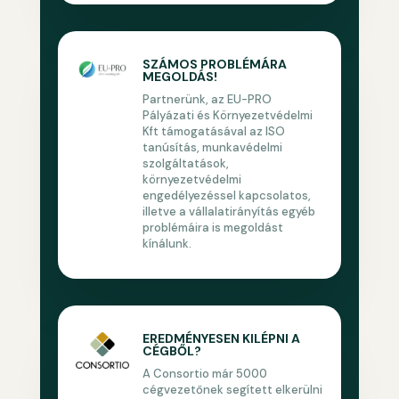
SZÁMOS PROBLÉMÁRA
MEGOLDÁS!
Partnerünk, az EU-PRO
Pályázati és Környezetvédelmi
Kft támogatásával az ISO
tanúsítás, munkavédelmi
szolgáltatások,
környezetvédelmi
engedélyezéssel kapcsolatos,
illetve a vállalatirányítás egyéb
problémáira is megoldást
kínálunk.
EREDMÉNYESEN KILÉPNI A
CÉGBŐL?
A Consortio már 5000
cégvezetőnek segített elkerülni