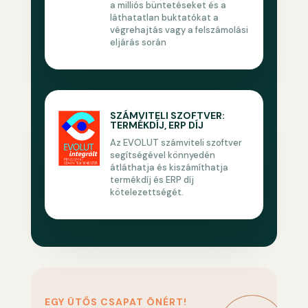
a milliós büntetéseket és a
láthatatlan buktatókat a
végrehajtás vagy a felszámolási
eljárás során
SZÁMVITELI SZOFTVER:
TERMÉKDÍJ, ERP DÍJ
Az EVOLUT számviteli szoftver
segítségével könnyedén
átláthatja és kiszámíthatja
termékdíj és ERP díj
kötelezettségét.
EGY ÜTŐS CSAPAT ÖNÉRT!