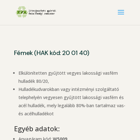
Fémek (HAK kód: 20 01 40)
Elkülönítetten gyűjtött vegyes lakossági vasfém
hulladék 80/20,
Hulladékudvarokban vagy intézményi szolgáltató
telephelyén vegyesen gyűjtött lakossági vasfém és
acél hulladék, mely legalább 80%-ban tartalmaz vas-
és acélhulladékot
Egyéb adatok:
Anyagáram kód:
W5009