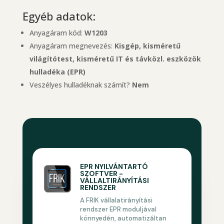
Egyéb adatok:
Anyagáram kód:
W1203
Anyagáram megnevezés:
Kisgép, kisméretű
világítótest, kisméretű IT és távközl. eszközök
hulladéka (EPR)
Veszélyes hulladéknak számít?
Nem
EPR NYILVÁNTARTÓ
SZOFTVER -
VÁLLALTIRÁNYÍTÁSI
RENDSZER
A FRIK vállalatirányítási
rendszer EPR moduljával
könnyedén, automatizáltan