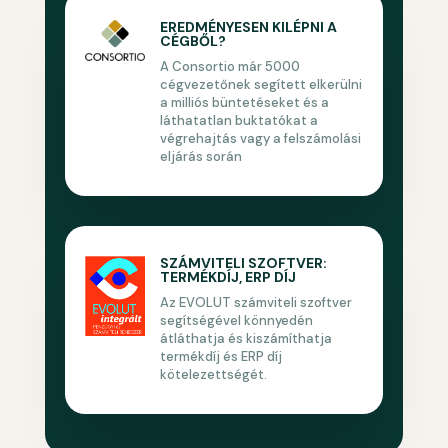
EREDMÉNYESEN KILÉPNI A
CÉGBŐL?
A Consortio már 5000
cégvezetőnek segített elkerülni
a milliós büntetéseket és a
láthatatlan buktatókat a
végrehajtás vagy a felszámolási
eljárás során
SZÁMVITELI SZOFTVER:
TERMÉKDÍJ, ERP DÍJ
Az EVOLUT számviteli szoftver
segítségével könnyedén
átláthatja és kiszámíthatja
termékdíj és ERP díj
kötelezettségét.