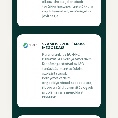
elkészítheti a jelentéseit,
továbbá hasznos funkciókkal a
cég folyamatait, minőségét is
javíthatja.
SZÁMOS PROBLÉMÁRA
MEGOLDÁS!
Partnerünk, az EU-PRO
Pályázati és Környezetvédelmi
Kft támogatásával az ISO
tanúsítás, munkavédelmi
szolgáltatások,
környezetvédelmi
engedélyezéssel kapcsolatos,
illetve a vállalatirányítás egyéb
problémáira is megoldást
kínálunk.