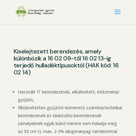
Kiselejtezett berendezés, amely
különbözik a 16 02 09-től 16 02 13-ig
terjedő hulladéktípusoktól (HAK kód: 16
02 14)
Használt IT berendezések, elkülönített, intézményi
gyűjtés,
Elkülönítetten gyűjtött kisméretű számítástechnikai
berendezések és távközlési berendezések
(amelyeknek egyik külső mérete sem haladja meg
az 50 cm-t). max. 2-3% idegenanyag-tartalommal