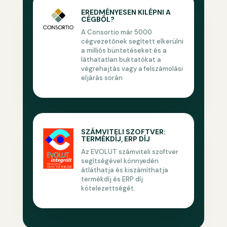
EREDMÉNYESEN KILÉPNI A
CÉGBŐL?
A Consortio már 5000
cégvezetőnek segített elkerülni
a milliós büntetéseket és a
láthatatlan buktatókat a
végrehajtás vagy a felszámolási
eljárás során
SZÁMVITELI SZOFTVER:
TERMÉKDÍJ, ERP DÍJ
Az EVOLUT számviteli szoftver
segítségével könnyedén
átláthatja és kiszámíthatja
termékdíj és ERP díj
kötelezettségét.