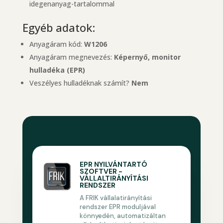
idegenanyag-tartalommal
Egyéb adatok:
Anyagáram kód:
W1206
Anyagáram megnevezés:
Képernyő, monitor
hulladéka (EPR)
Veszélyes hulladéknak számít?
Nem
EPR NYILVÁNTARTÓ
SZOFTVER -
VÁLLALTIRÁNYÍTÁSI
RENDSZER
A FRIK vállalatirányítási
rendszer EPR moduljával
könnyedén, automatizáltan