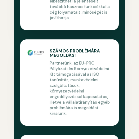
elkészítheti a jelentéseit,
továbbá hasznos funkciókkal a
cég folyamatait, minőségét is
javíthatja.
SZÁMOS PROBLÉMÁRA
MEGOLDÁS!
Partnerünk, az EU-PRO
Pályázati és Környezetvédelmi
Kft támogatásával az ISO
tanúsítás, munkavédelmi
szolgáltatások,
környezetvédelmi
engedélyezéssel kapcsolatos,
illetve a vállalatirányítás egyéb
problémáira is megoldást
kínálunk.