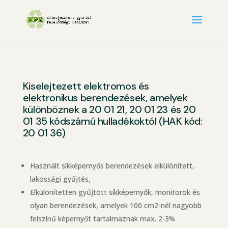
Kiselejtezett elektromos és
elektronikus berendezések, amelyek
különböznek a 20 01 21, 20 01 23 és 20
01 35 kódszámú hulladékoktól (HAK kód:
20 01 36)
Használt síkképernyős berendezések elkülönített,
lakossági gyűjtés,
Elkülönítetten gyűjtött síkképernyők, monitorok és
olyan berendezések, amelyek 100 cm2-nél nagyobb
felszínű képernyőt tartalmaznak max. 2-3%