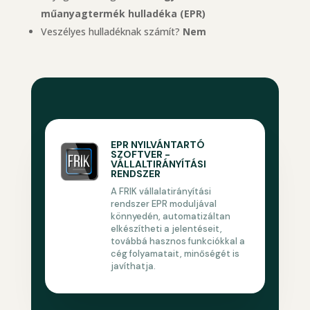
műanyagtermék hulladéka (EPR)
Veszélyes hulladéknak számít?
Nem
EPR NYILVÁNTARTÓ
SZOFTVER -
VÁLLALTIRÁNYÍTÁSI
RENDSZER
A FRIK vállalatirányítási
rendszer EPR moduljával
könnyedén, automatizáltan
elkészítheti a jelentéseit,
továbbá hasznos funkciókkal a
cég folyamatait, minőségét is
javíthatja.