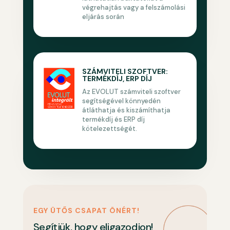
végrehajtás vagy a felszámolási
eljárás során
SZÁMVITELI SZOFTVER:
TERMÉKDÍJ, ERP DÍJ
Az EVOLUT számviteli szoftver
segítségével könnyedén
átláthatja és kiszámíthatja
termékdíj és ERP díj
kötelezettségét.
EGY ÜTŐS CSAPAT ÖNÉRT!
Segítjük, hogy eligazodjon!