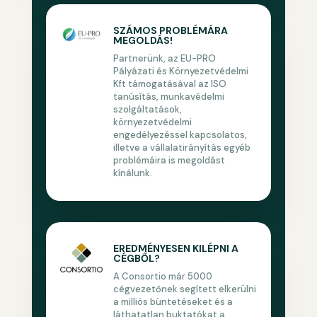
SZÁMOS PROBLÉMÁRA
MEGOLDÁS!
Partnerünk, az EU-PRO
Pályázati és Környezetvédelmi
Kft támogatásával az ISO
tanúsítás, munkavédelmi
szolgáltatások,
környezetvédelmi
engedélyezéssel kapcsolatos,
illetve a vállalatirányítás egyéb
problémáira is megoldást
kínálunk.
EREDMÉNYESEN KILÉPNI A
CÉGBŐL?
A Consortio már 5000
cégvezetőnek segített elkerülni
a milliós büntetéseket és a
láthatatlan buktatókat a