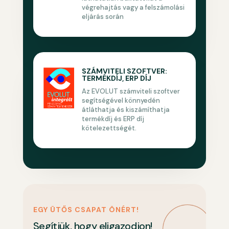
végrehajtás vagy a felszámolási
eljárás során
SZÁMVITELI SZOFTVER:
TERMÉKDÍJ, ERP DÍJ
Az EVOLUT számviteli szoftver
segítségével könnyedén
átláthatja és kiszámíthatja
termékdíj és ERP díj
kötelezettségét.
EGY ÜTŐS CSAPAT ÖNÉRT!
Segítjük, hogy eligazodjon!