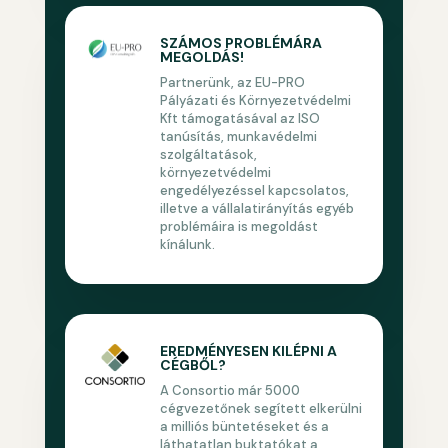
SZÁMOS PROBLÉMÁRA
MEGOLDÁS!
Partnerünk, az EU-PRO
Pályázati és Környezetvédelmi
Kft támogatásával az ISO
tanúsítás, munkavédelmi
szolgáltatások,
környezetvédelmi
engedélyezéssel kapcsolatos,
illetve a vállalatirányítás egyéb
problémáira is megoldást
kínálunk.
EREDMÉNYESEN KILÉPNI A
CÉGBŐL?
A Consortio már 5000
cégvezetőnek segített elkerülni
a milliós büntetéseket és a
láthatatlan buktatókat a