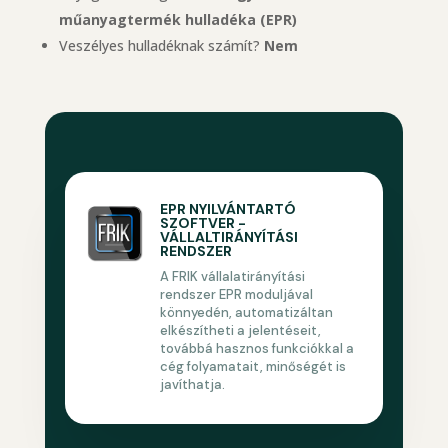
műanyagtermék hulladéka (EPR)
Veszélyes hulladéknak számít?
Nem
EPR NYILVÁNTARTÓ
SZOFTVER -
VÁLLALTIRÁNYÍTÁSI
RENDSZER
A FRIK vállalatirányítási
rendszer EPR moduljával
könnyedén, automatizáltan
elkészítheti a jelentéseit,
továbbá hasznos funkciókkal a
cég folyamatait, minőségét is
javíthatja.