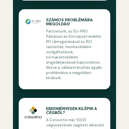
SZÁMOS PROBLÉMÁRA
MEGOLDÁS!
Partnerünk, az EU-PRO
Pályázati és Környezetvédelmi
Kft támogatásával az ISO
tanúsítás, munkavédelmi
szolgáltatások,
környezetvédelmi
engedélyezéssel kapcsolatos,
illetve a vállalatirányítás egyéb
problémáira is megoldást
kínálunk.
EREDMÉNYESEN KILÉPNI A
CÉGBŐL?
A Consortio már 5000
cégvezetőnek segített elkerülni