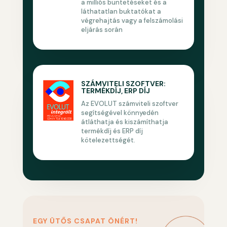
a milliós büntetéseket és a
láthatatlan buktatókat a
végrehajtás vagy a felszámolási
eljárás során
SZÁMVITELI SZOFTVER:
TERMÉKDÍJ, ERP DÍJ
Az EVOLUT számviteli szoftver
segítségével könnyedén
átláthatja és kiszámíthatja
termékdíj és ERP díj
kötelezettségét.
EGY ÜTŐS CSAPAT ÖNÉRT!