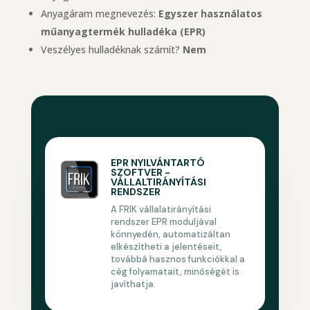
Anyagáram megnevezés:
Egyszer használatos
műanyagtermék hulladéka (EPR)
Veszélyes hulladéknak számít?
Nem
EPR NYILVÁNTARTÓ
SZOFTVER -
VÁLLALTIRÁNYÍTÁSI
RENDSZER
A FRIK vállalatirányítási
rendszer EPR moduljával
könnyedén, automatizáltan
elkészítheti a jelentéseit,
továbbá hasznos funkciókkal a
cég folyamatait, minőségét is
javíthatja.