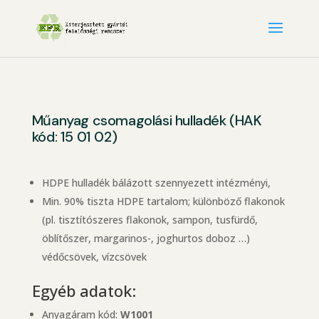
Műanyag csomagolási hulladék (HAK
kód: 15 01 02)
HDPE hulladék bálázott szennyezett intézményi,
Min. 90% tiszta HDPE tartalom; különböző flakonok
(pl. tisztítószeres flakonok, sampon, tusfürdő,
öblítőszer, margarinos-, joghurtos doboz …)
védőcsövek, vízcsövek
Egyéb adatok:
Anyagáram kód:
W1001