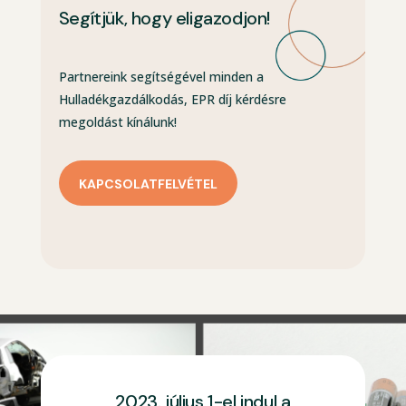
Segítjük, hogy eligazodjon!
Partnereink segítségével minden a
Hulladékgazdálkodás, EPR díj kérdésre
megoldást kínálunk!
KAPCSOLATFELVÉTEL
2023. július 1-el indul a