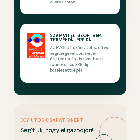
eljárás során
SZÁMVITELI SZOFTVER:
TERMÉKDÍJ, ERP DÍJ
Az EVOLUT számviteli szoftver
segítségével könnyedén
átláthatja és kiszámíthatja
termékdíj és ERP díj
kötelezettségét.
EGY ÜTŐS CSAPAT ÖNÉRT!
Segítjük, hogy eligazodjon!