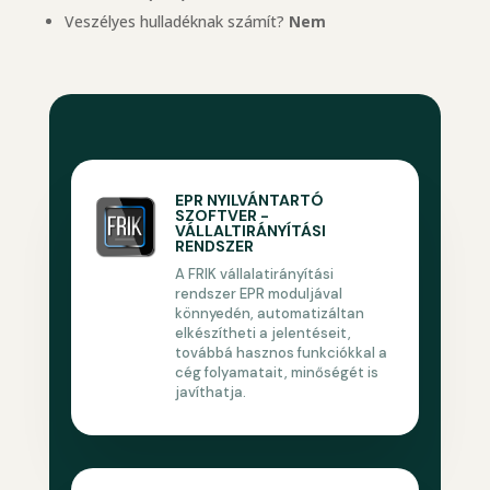
Veszélyes hulladéknak számít?
Nem
EPR NYILVÁNTARTÓ
SZOFTVER -
VÁLLALTIRÁNYÍTÁSI
RENDSZER
A FRIK vállalatirányítási
rendszer EPR moduljával
könnyedén, automatizáltan
elkészítheti a jelentéseit,
továbbá hasznos funkciókkal a
cég folyamatait, minőségét is
javíthatja.