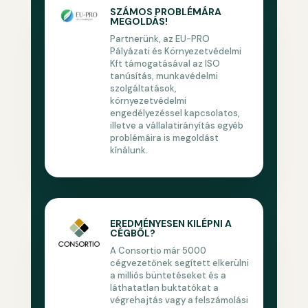
SZÁMOS PROBLÉMÁRA
MEGOLDÁS!
Partnerünk, az EU-PRO
Pályázati és Környezetvédelmi
Kft támogatásával az ISO
tanúsítás, munkavédelmi
szolgáltatások,
környezetvédelmi
engedélyezéssel kapcsolatos,
illetve a vállalatirányítás egyéb
problémáira is megoldást
kínálunk.
EREDMÉNYESEN KILÉPNI A
CÉGBŐL?
A Consortio már 5000
cégvezetőnek segített elkerülni
a milliós büntetéseket és a
láthatatlan buktatókat a
végrehajtás vagy a felszámolási