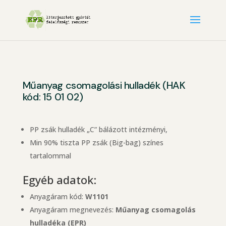
Műanyag csomagolási hulladék (HAK
kód: 15 01 02)
PP zsák hulladék „C” bálázott intézményi,
Min 90% tiszta PP zsák (Big-bag) színes
tartalommal
Egyéb adatok:
Anyagáram kód:
W1101
Anyagáram megnevezés:
Műanyag csomagolás
hulladéka (EPR)