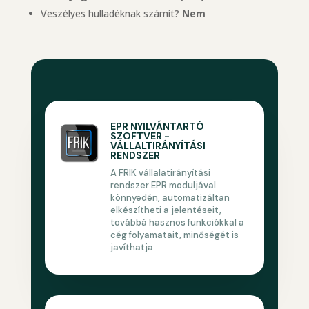
Veszélyes hulladéknak számít?
Nem
EPR NYILVÁNTARTÓ
SZOFTVER -
VÁLLALTIRÁNYÍTÁSI
RENDSZER
A FRIK vállalatirányítási
rendszer EPR moduljával
könnyedén, automatizáltan
elkészítheti a jelentéseit,
továbbá hasznos funkciókkal a
cég folyamatait, minőségét is
javíthatja.