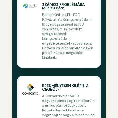
SZÁMOS PROBLÉMÁRA
MEGOLDÁS!
Partnerünk, az EU-PRO
Pályázati és Környezetvédelmi
Kft támogatásával az ISO
tanúsítás, munkavédelmi
szolgáltatások,
környezetvédelmi
engedélyezéssel kapcsolatos,
illetve a vállalatirányítás egyéb
problémáira is megoldást
kínálunk.
EREDMÉNYESEN KILÉPNI A
CÉGBŐL?
A Consortio már 5000
cégvezetőnek segített elkerülni
a milliós büntetéseket és a
láthatatlan buktatókat a
végrehajtás vagy a felszámolási