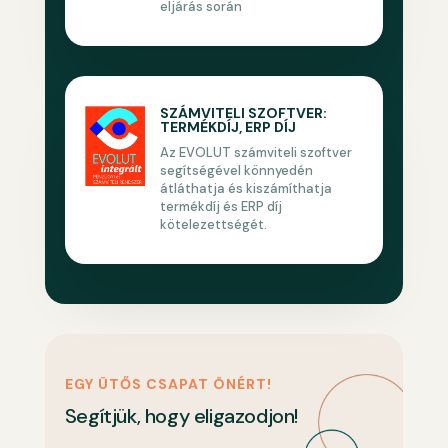
eljárás során
SZÁMVITELI SZOFTVER:
TERMÉKDÍJ, ERP DÍJ
Az EVOLUT számviteli szoftver
segítségével könnyedén
átláthatja és kiszámíthatja
termékdíj és ERP díj
kötelezettségét.
EGY ÜTŐS CSAPAT ÖNÉRT!
Segítjük, hogy eligazodjon!