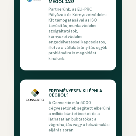
MEGOLDÁS!
Partnerünk, az EU-PRO
Pályázati és Környezetvédelmi
Kft támogatásával az ISO
tanúsítás, munkavédelmi
szolgáltatások,
környezetvédelmi
engedélyezéssel kapcsolatos,
illetve a vállalatirányítás egyéb
problémáira is megoldást
kínálunk.
EREDMÉNYESEN KILÉPNI A
CÉGBŐL?
A Consortio már 5000
cégvezetőnek segített elkerülni
a milliós büntetéseket és a
láthatatlan buktatókat a
végrehajtás vagy a felszámolási
eljárás során