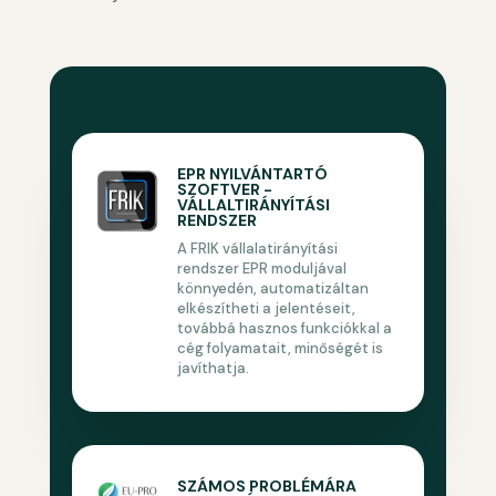
EPR NYILVÁNTARTÓ
SZOFTVER -
VÁLLALTIRÁNYÍTÁSI
RENDSZER
A FRIK vállalatirányítási
rendszer EPR moduljával
könnyedén, automatizáltan
elkészítheti a jelentéseit,
továbbá hasznos funkciókkal a
cég folyamatait, minőségét is
javíthatja.
SZÁMOS PROBLÉMÁRA