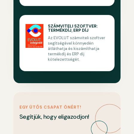
SZÁMVITELI SZOFTVER:
TERMÉKDÍJ, ERP DÍJ
Az EVOLUT számviteli szoftver
segítségével könnyedén
átláthatja és kiszámíthatja
termékdíj és ERP díj
kötelezettségét.
EGY ÜTŐS CSAPAT ÖNÉRT!
Segítjük, hogy eligazodjon!