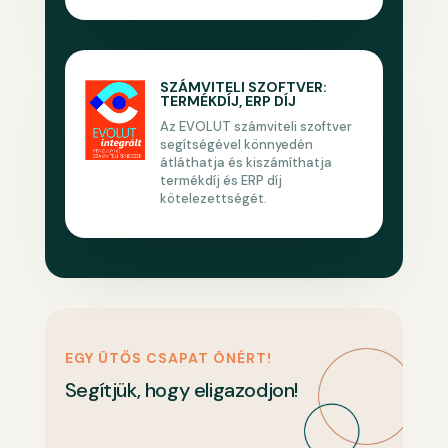
SZÁMVITELI SZOFTVER:
TERMÉKDÍJ, ERP DÍJ
Az EVOLUT számviteli szoftver
segítségével könnyedén
átláthatja és kiszámíthatja
termékdíj és ERP díj
kötelezettségét.
EGY ÜTŐS CSAPAT ÖNÉRT!
Segítjük, hogy eligazodjon!