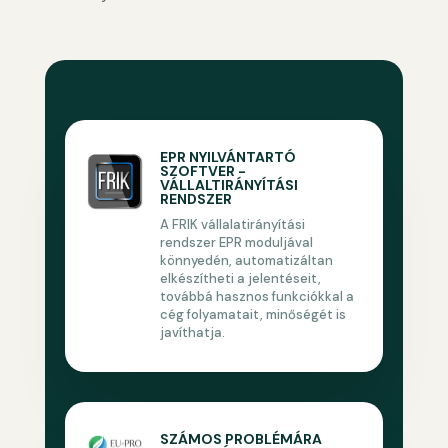
EPR NYILVÁNTARTÓ
SZOFTVER -
VÁLLALTIRÁNYÍTÁSI
RENDSZER
A FRIK vállalatirányítási
rendszer EPR moduljával
könnyedén, automatizáltan
elkészítheti a jelentéseit,
továbbá hasznos funkciókkal a
cég folyamatait, minőségét is
javíthatja.
SZÁMOS PROBLÉMÁRA