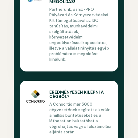
MEGOLDÁS!
Partnerünk, az EU-PRO
Pályázati és Környezetvédelmi
Kft támogatásával az ISO
tanúsítás, munkavédelmi
szolgáltatások,
környezetvédelmi
engedélyezéssel kapcsolatos,
illetve a vállalatirányítás egyéb
problémáira is megoldást
kínálunk.
EREDMÉNYESEN KILÉPNI A
CÉGBŐL?
A Consortio már 5000
cégvezetőnek segített elkerülni
a milliós büntetéseket és a
láthatatlan buktatókat a
végrehajtás vagy a felszámolási
eljárás során