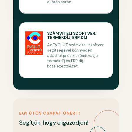
eljárás során
SZÁMVITELI SZOFTVER:
TERMÉKDÍJ, ERP DÍJ
Az EVOLUT számviteli szoftver
segítségével könnyedén
átláthatja és kiszámíthatja
termékdíj és ERP díj
kötelezettségét.
EGY ÜTŐS CSAPAT ÖNÉRT!
Segítjük, hogy eligazodjon!