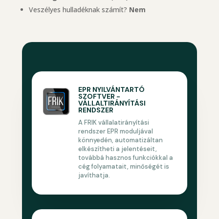
Veszélyes hulladéknak számít?
Nem
EPR NYILVÁNTARTÓ
SZOFTVER -
VÁLLALTIRÁNYÍTÁSI
RENDSZER
A FRIK vállalatirányítási
rendszer EPR moduljával
könnyedén, automatizáltan
elkészítheti a jelentéseit,
továbbá hasznos funkciókkal a
cég folyamatait, minőségét is
javíthatja.