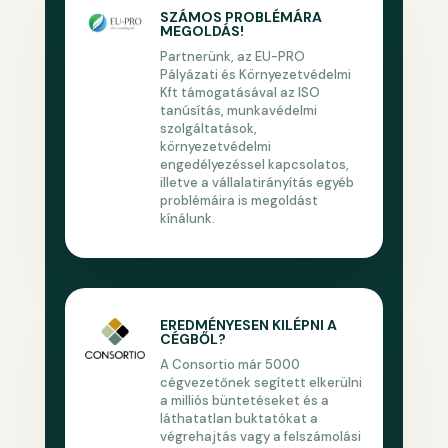
SZÁMOS PROBLÉMÁRA
MEGOLDÁS!
Partnerünk, az EU-PRO
Pályázati és Környezetvédelmi
Kft támogatásával az ISO
tanúsítás, munkavédelmi
szolgáltatások,
környezetvédelmi
engedélyezéssel kapcsolatos,
illetve a vállalatirányítás egyéb
problémáira is megoldást
kínálunk.
EREDMÉNYESEN KILÉPNI A
CÉGBŐL?
A Consortio már 5000
cégvezetőnek segített elkerülni
a milliós büntetéseket és a
láthatatlan buktatókat a
végrehajtás vagy a felszámolási