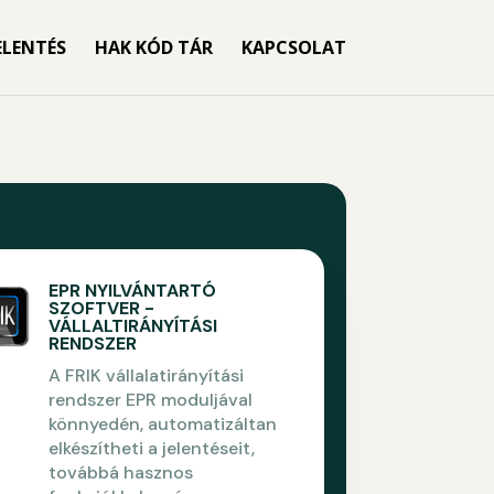
ELENTÉS
HAK KÓD TÁR
KAPCSOLAT
EPR NYILVÁNTARTÓ
SZOFTVER -
VÁLLALTIRÁNYÍTÁSI
RENDSZER
A FRIK vállalatirányítási
rendszer EPR moduljával
könnyedén, automatizáltan
elkészítheti a jelentéseit,
továbbá hasznos