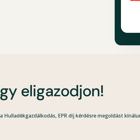
ogy eligazodjon!
a Hulladékgazdálkodás, EPR díj kérdésre megoldást kínálu