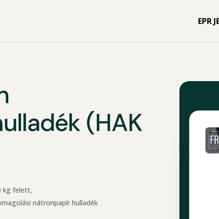
EPR J
n
hulladék (HAK
 kg felett,
magolási nátronpapír hulladék