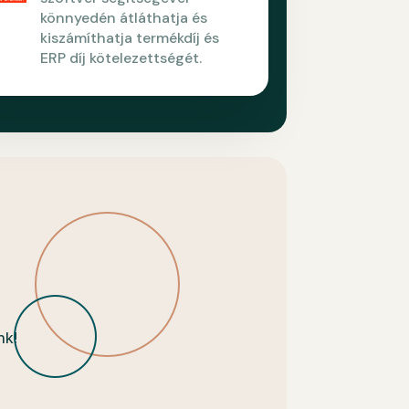
könnyedén átláthatja és
kiszámíthatja termékdíj és
ERP díj kötelezettségét.
nk!