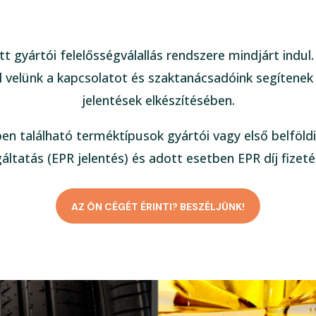
tt gyártói felelősségválallás rendszere mindjárt indul
 velünk a kapcsolatot és szaktanácsadóink segítenek
jelentések elkészítésében.
ben található terméktípusok gyártói vagy első belföldi
gáltatás (EPR jelentés) és adott esetben EPR díj fizeté
AZ ÖN CÉGÉT ÉRINTI? BESZÉLJÜNK!