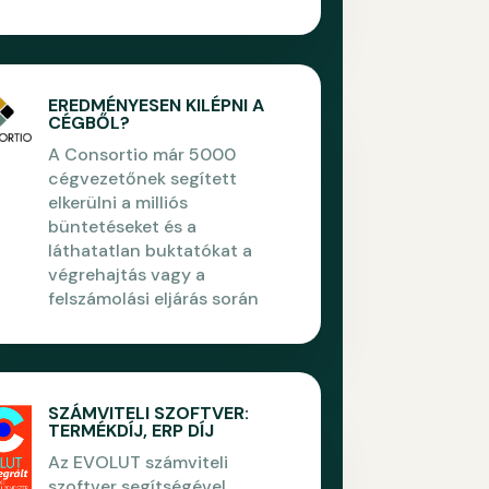
EREDMÉNYESEN KILÉPNI A
CÉGBŐL?
A Consortio már 5000
cégvezetőnek segített
elkerülni a milliós
büntetéseket és a
láthatatlan buktatókat a
végrehajtás vagy a
felszámolási eljárás során
SZÁMVITELI SZOFTVER:
TERMÉKDÍJ, ERP DÍJ
Az EVOLUT számviteli
szoftver segítségével