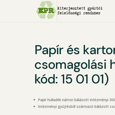
Papír és karto
csomagolási 
kód: 15 01 01)
Papír hulladék nátron bálázott intézményi 300
Intézményi gyűjtésből származó bálázott cso