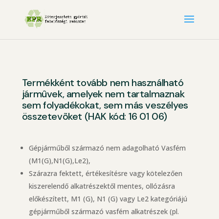
Termékként tovább nem használható
jármûvek, amelyek nem tartalmaznak
sem folyadékokat, sem más veszélyes
összetevõket (HAK kód: 16 01 06)
Gépjárműből származó nem adagolható Vasfém
(M1(G),N1(G),Le2),
Szárazra fektett, értékesítésre vagy kötelezően
kiszerelendő alkatrészektől mentes, ollózásra
előkészített, M1 (G), N1 (G) vagy Le2 kategóriájú
gépjárműből származó vasfém alkatrészek (pl.