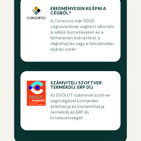
EREDMÉNYESEN KILÉPNI A
CÉGBŐL?
A Consortio már 5000
cégvezetőnek segített elkerülni
a milliós büntetéseket és a
láthatatlan buktatókat a
végrehajtás vagy a felszámolási
eljárás során
SZÁMVITELI SZOFTVER:
TERMÉKDÍJ, ERP DÍJ
Az EVOLUT számviteli szoftver
segítségével könnyedén
átláthatja és kiszámíthatja
termékdíj és ERP díj
kötelezettségét.