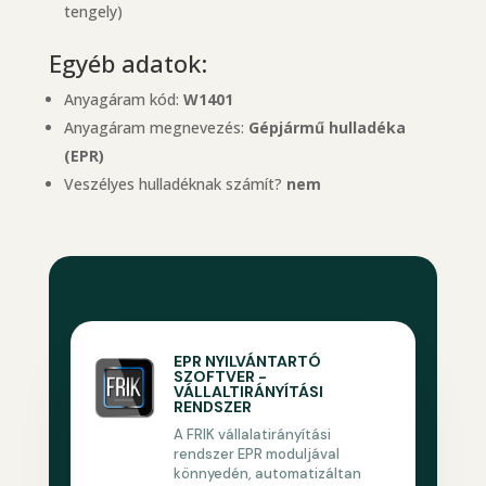
tengely)
Egyéb adatok:
Anyagáram kód:
W1401
Anyagáram megnevezés:
Gépjármű hulladéka
(EPR)
Veszélyes hulladéknak számít?
nem
EPR NYILVÁNTARTÓ
SZOFTVER -
VÁLLALTIRÁNYÍTÁSI
RENDSZER
A FRIK vállalatirányítási
rendszer EPR moduljával
könnyedén, automatizáltan