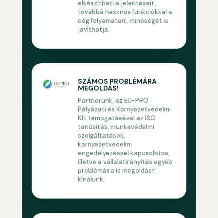
elkészítheti a jelentéseit,
továbbá hasznos funkciókkal a
cég folyamatait, minőségét is
javíthatja.
SZÁMOS PROBLÉMÁRA
MEGOLDÁS!
Partnerünk, az EU-PRO
Pályázati és Környezetvédelmi
Kft támogatásával az ISO
tanúsítás, munkavédelmi
szolgáltatások,
környezetvédelmi
engedélyezéssel kapcsolatos,
illetve a vállalatirányítás egyéb
problémáira is megoldást
kínálunk.