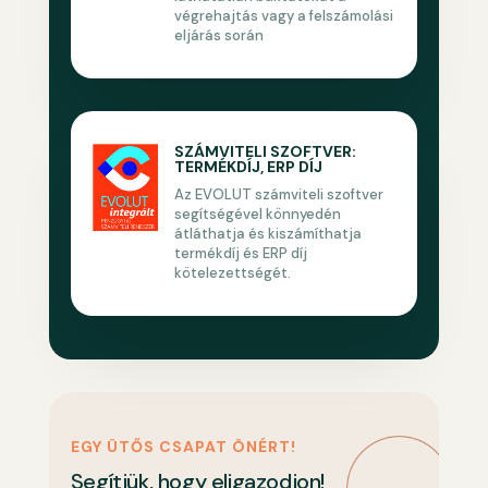
végrehajtás vagy a felszámolási
eljárás során
SZÁMVITELI SZOFTVER:
TERMÉKDÍJ, ERP DÍJ
Az EVOLUT számviteli szoftver
segítségével könnyedén
átláthatja és kiszámíthatja
termékdíj és ERP díj
kötelezettségét.
EGY ÜTŐS CSAPAT ÖNÉRT!
Segítjük, hogy eligazodjon!