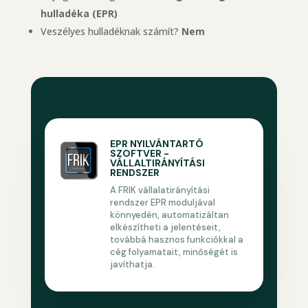
hulladéka (EPR)
Veszélyes hulladéknak számít?
Nem
EPR NYILVÁNTARTÓ
SZOFTVER -
VÁLLALTIRÁNYÍTÁSI
RENDSZER
A FRIK vállalatirányítási
rendszer EPR moduljával
könnyedén, automatizáltan
elkészítheti a jelentéseit,
továbbá hasznos funkciókkal a
cég folyamatait, minőségét is
javíthatja.