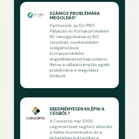
SZÁMOS PROBLÉMÁRA
MEGOLDÁS!
Partnerünk, az EU-PRO
Pályázati és Környezetvédelmi
Kft támogatásával az ISO
tanúsítás, munkavédelmi
szolgáltatások,
környezetvédelmi
engedélyezéssel kapcsolatos,
illetve a vállalatirányítás egyéb
problémáira is megoldást
kínálunk.
EREDMÉNYESEN KILÉPNI A
CÉGBŐL?
A Consortio már 5000
cégvezetőnek segített elkerülni
a milliós büntetéseket és a
láthatatlan buktatókat a