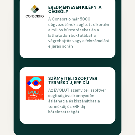
EREDMÉNYESEN KILÉPNI A
CÉGBŐL?
A Consortio már 5000
cégvezetőnek segített elkerülni
a milliós büntetéseket és a
láthatatlan buktatókat a
végrehajtás vagy a felszámolási
eljárás során
SZÁMVITELI SZOFTVER:
TERMÉKDÍJ, ERP DÍJ
Az EVOLUT számviteli szoftver
segítségével könnyedén
átláthatja és kiszámíthatja
termékdíj és ERP díj
kötelezettségét.