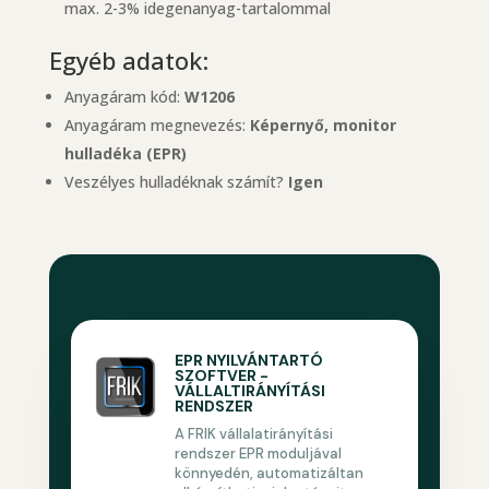
max. 2-3% idegenanyag-tartalommal
Egyéb adatok:
Anyagáram kód:
W1206
Anyagáram megnevezés:
Képernyő, monitor
hulladéka (EPR)
Veszélyes hulladéknak számít?
Igen
EPR NYILVÁNTARTÓ
SZOFTVER -
VÁLLALTIRÁNYÍTÁSI
RENDSZER
A FRIK vállalatirányítási
rendszer EPR moduljával
könnyedén, automatizáltan