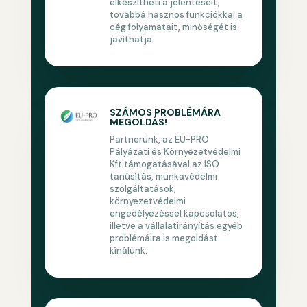
elkészítheti a jelentéseit,
továbbá hasznos funkciókkal a
cég folyamatait, minőségét is
javíthatja.
SZÁMOS PROBLÉMÁRA
MEGOLDÁS!
Partnerünk, az EU-PRO
Pályázati és Környezetvédelmi
Kft támogatásával az ISO
tanúsítás, munkavédelmi
szolgáltatások,
környezetvédelmi
engedélyezéssel kapcsolatos,
illetve a vállalatirányítás egyéb
problémáira is megoldást
kínálunk.