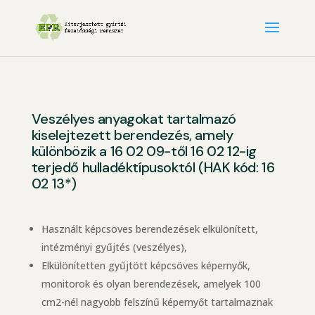
Veszélyes anyagokat tartalmazó
kiselejtezett berendezés, amely
különbözik a 16 02 09-től 16 02 12-ig
terjedő hulladéktípusoktól (HAK kód: 16
02 13*)
Használt képcsöves berendezések elkülönített,
intézményi gyűjtés (veszélyes),
Elkülönítetten gyűjtött képcsöves képernyők,
monitorok és olyan berendezések, amelyek 100
cm2-nél nagyobb felszínű képernyőt tartalmaznak