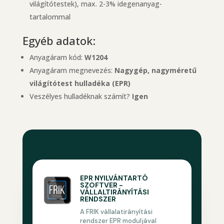
világítótestek), max. 2-3% idegenanyag-
tartalommal
Egyéb adatok:
Anyagáram kód:
W1204
Anyagáram megnevezés:
Nagygép, nagyméretű
világítótest hulladéka (EPR)
Veszélyes hulladéknak számít?
Igen
EPR NYILVÁNTARTÓ
SZOFTVER -
VÁLLALTIRÁNYÍTÁSI
RENDSZER
A FRIK vállalatirányítási
rendszer EPR moduljával