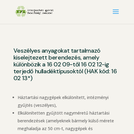
Veszélyes anyagokat tartalmazó
kiselejtezett berendezés, amely
különbözik a 16 02 09-től 16 02 12-ig
terjedő hulladéktípusoktól (HAK kód: 16
02 13*)
Háztartási nagygépek elkülönített, intézményi
gyűjtés (veszélyes),
Elkülönítetten gyűjtött nagyméretű háztartási
berendezések (amelyeknek bármely külső mérete
meghaladja az 50 cm-t, nagygépek és