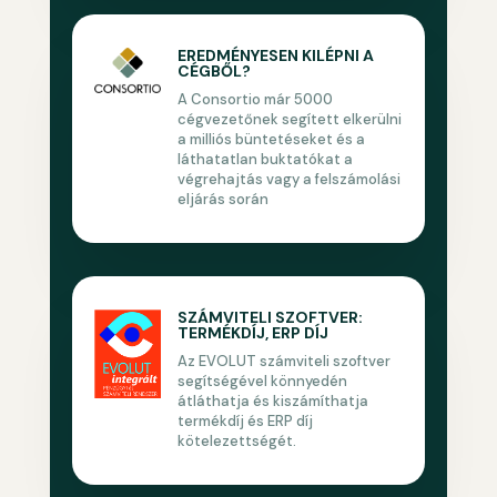
EREDMÉNYESEN KILÉPNI A
CÉGBŐL?
A Consortio már 5000
cégvezetőnek segített elkerülni
a milliós büntetéseket és a
láthatatlan buktatókat a
végrehajtás vagy a felszámolási
eljárás során
SZÁMVITELI SZOFTVER:
TERMÉKDÍJ, ERP DÍJ
Az EVOLUT számviteli szoftver
segítségével könnyedén
átláthatja és kiszámíthatja
termékdíj és ERP díj
kötelezettségét.