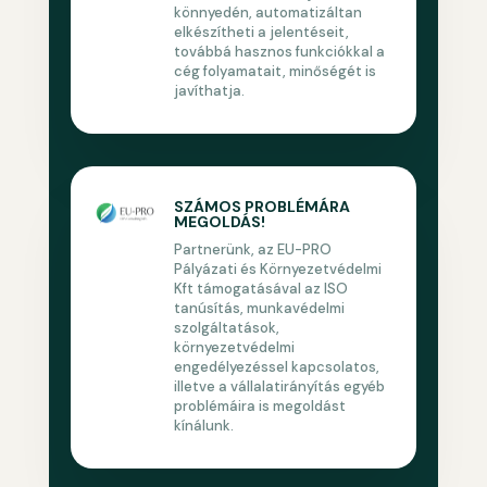
könnyedén, automatizáltan
elkészítheti a jelentéseit,
továbbá hasznos funkciókkal a
cég folyamatait, minőségét is
javíthatja.
SZÁMOS PROBLÉMÁRA
MEGOLDÁS!
Partnerünk, az EU-PRO
Pályázati és Környezetvédelmi
Kft támogatásával az ISO
tanúsítás, munkavédelmi
szolgáltatások,
környezetvédelmi
engedélyezéssel kapcsolatos,
illetve a vállalatirányítás egyéb
problémáira is megoldást
kínálunk.