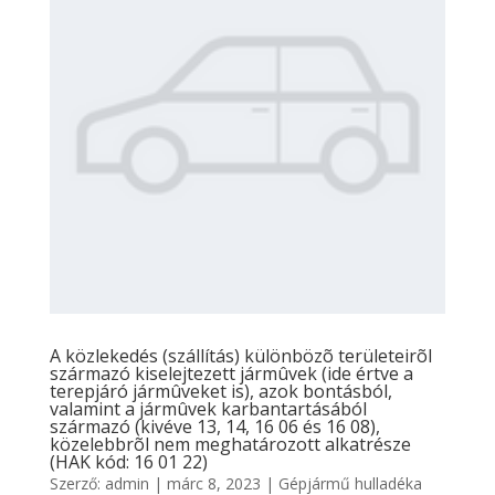
A közlekedés (szállítás) különbözõ területeirõl
származó kiselejtezett jármûvek (ide értve a
terepjáró jármûveket is), azok bontásból,
valamint a jármûvek karbantartásából
származó (kivéve 13, 14, 16 06 és 16 08),
közelebbrõl nem meghatározott alkatrésze
(HAK kód: 16 01 22)
Szerző:
admin
|
márc 8, 2023
|
Gépjármű hulladéka