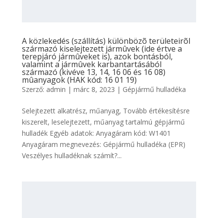
A közlekedés (szállítás) különbözõ területeirõl
származó kiselejtezett jármûvek (ide értve a
terepjáró jármûveket is), azok bontásból,
valamint a jármûvek karbantartásából
származó (kivéve 13, 14, 16 06 és 16 08)
mûanyagok (HAK kód: 16 01 19)
Szerző:
admin
|
márc 8, 2023
|
Gépjármű hulladéka
Selejtezett alkatrész, műanyag, Tovább értékesítésre
kiszerelt, leselejtezett, műanyag tartalmú gépjármű
hulladék Egyéb adatok: Anyagáram kód: W1401
Anyagáram megnevezés: Gépjármű hulladéka (EPR)
Veszélyes hulladéknak számít?...