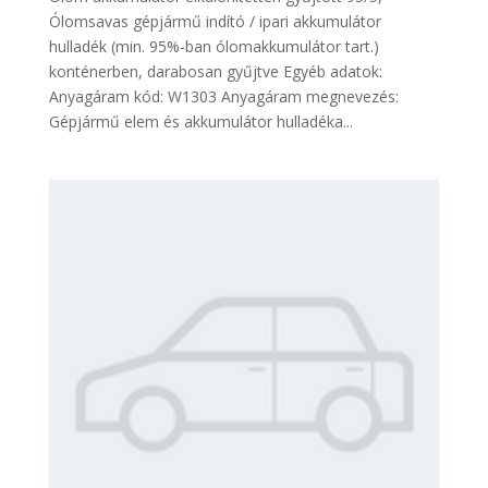
Ólomsavas gépjármű indító / ipari akkumulátor
hulladék (min. 95%-ban ólomakkumulátor tart.)
konténerben, darabosan gyűjtve Egyéb adatok:
Anyagáram kód: W1303 Anyagáram megnevezés:
Gépjármű elem és akkumulátor hulladéka...