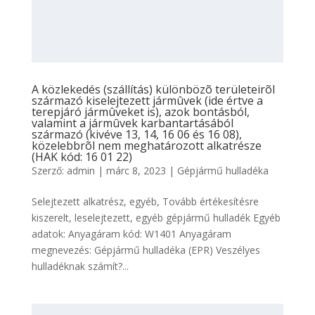
A közlekedés (szállítás) különbözõ területeirõl
származó kiselejtezett jármûvek (ide értve a
terepjáró jármûveket is), azok bontásból,
valamint a jármûvek karbantartásából
származó (kivéve 13, 14, 16 06 és 16 08),
közelebbrõl nem meghatározott alkatrésze
(HAK kód: 16 01 22)
Szerző:
admin
|
márc 8, 2023
|
Gépjármű hulladéka
Selejtezett alkatrész, egyéb, Tovább értékesítésre
kiszerelt, leselejtezett, egyéb gépjármű hulladék Egyéb
adatok: Anyagáram kód: W1401 Anyagáram
megnevezés: Gépjármű hulladéka (EPR) Veszélyes
hulladéknak számít?...