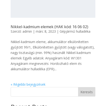
Nikkel-kadmium elemek (HAK kód: 16 06 02)
Szerző:
admin
|
márc 8, 2023
|
Gépjármű hulladéka
Nikkel-kadmium eleme, akkumulátor elkülönítetten
gyűjtött 99/1, Elkülönítetten gyűjtött (vagy válogatott),
nagy tisztaságú (min. 99%) használt Nikkel-kadmium
elemek Egyéb adatok: Anyagáram kód: W1301
Anyagáram megnevezés: Hordozható elem és
akkumulátor hulladéka (EPR)...
« Régebbi bejegyzések
Keresés