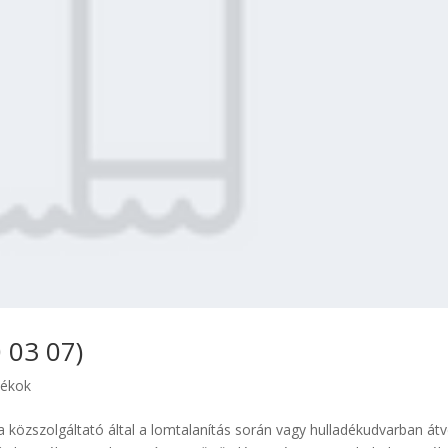
 03 07)
dékok
a közszolgáltató által a lomtalanítás során vagy hulladékudvarban átv