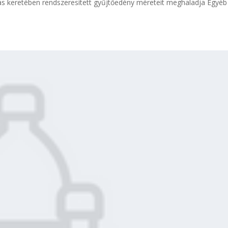
tás keretében rendszeresített gyűjtőedény méreteit meghaladja Egyéb