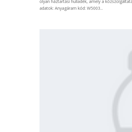
olyan háztartási hulladék, amely a közszolgálta
adatok: Anyagáram kód: W5003...