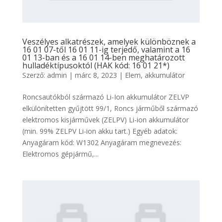
Veszélyes alkatrészek, amelyek különböznek a
16 01 07-től 16 01 11-ig terjedő, valamint a 16
01 13-ban és a 16 01 14-ben meghatározott
hulladéktípusoktól (HAK kód: 16 01 21*)
Szerző:
admin
|
márc 8, 2023
|
Elem, akkumulátor
Roncsautókból származó Li-Ion akkumulátor ZELVP
elkülönítetten gyűjtött 99/1, Roncs járműből származó
elektromos kisjárművek (ZELPV) Li-ion akkumulátor
(min. 99% ZELPV Li-ion akku tart.) Egyéb adatok:
Anyagáram kód: W1302 Anyagáram megnevezés:
Elektromos gépjármű,...