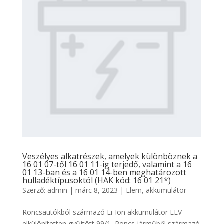
Veszélyes alkatrészek, amelyek különböznek a
16 01 07-től 16 01 11-ig terjedő, valamint a 16
01 13-ban és a 16 01 14-ben meghatározott
hulladéktípusoktól (HAK kód: 16 01 21*)
Szerző:
admin
|
márc 8, 2023
|
Elem, akkumulátor
Roncsautókból származó Li-Ion akkumulátor ELV
elkülönítetten gyűjtött 99/1, Roncs járműből származó