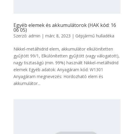
Egyéb elemek és akkumulátorok (HAK kód: 16
06 05)
Szerző:
admin
|
márc 8, 2023
|
Gépjármű hulladéka
Nikkel-metálhidrid elem, akkumulátor elkülönítetten
gyűjtött 99/1, Elkülönítetten gyűjtött (vagy válogatott),
nagy tisztaságú (min. 99%) használt Nikkel-metálhidrid
elemek Egyéb adatok: Anyagáram kód: W1301
Anyagáram megnevezés: Hordozható elem és
akkumulátor...