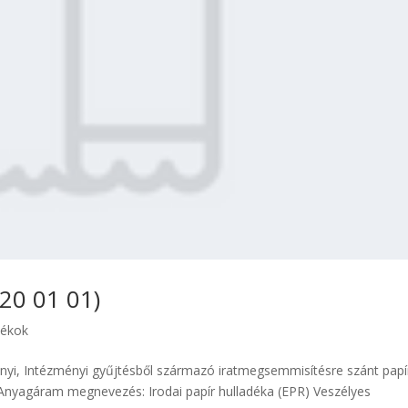
 20 01 01)
dékok
yi, Intézményi gyűjtésből származó iratmegsemmisítésre szánt papí
nyagáram megnevezés: Irodai papír hulladéka (EPR) Veszélyes