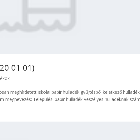
 20 01 01)
dékok
osan meghírdetett iskolai papír hulladék gyűjtésből keletkező hulladék
megnevezés: Települési papír hulladék Veszélyes hulladéknak számít