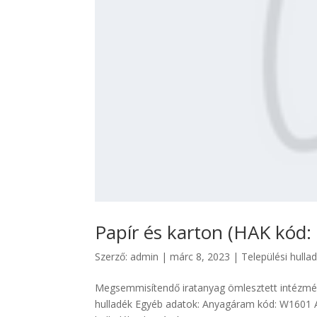
Papír és karton (HAK kód:
Szerző:
admin
|
márc 8, 2023
|
Települési hulla
Megsemmisítendő iratanyag ömlesztett intézmén
hulladék Egyéb adatok: Anyagáram kód: W1601 A