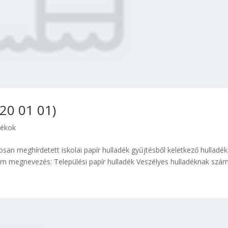
 20 01 01)
dékok
osan meghírdetett iskolai papír hulladék gyűjtésből keletkező hulladék
megnevezés: Települési papír hulladék Veszélyes hulladéknak számít