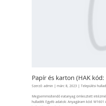
Papír és karton (HAK kód:
Szerző:
admin
|
márc 8, 2023
|
Települési hulla
Megsemmisítendő iratanyag ömlesztett intézmén
hulladék Egyéb adatok: Anyagáram kód: W1601 A