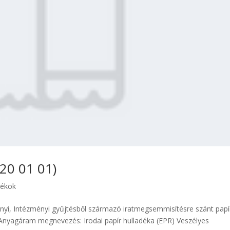
 20 01 01)
dékok
yi, Intézményi gyűjtésből származó iratmegsemmisítésre szánt papí
nyagáram megnevezés: Irodai papír hulladéka (EPR) Veszélyes